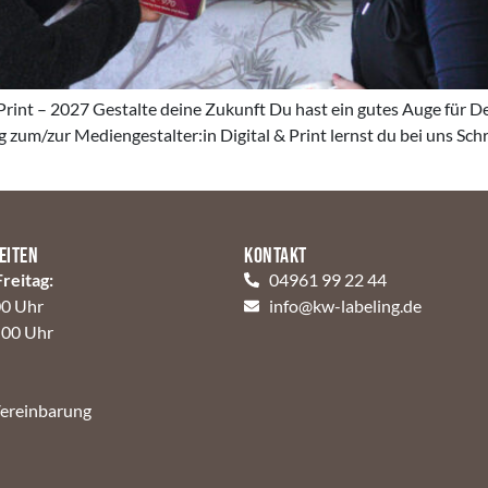
int – 2027 Gestalte deine Zukunft Du hast ein gutes Auge für Desi
zum/zur Mediengestalter:in Digital & Print lernst du bei uns Schri
]
eiten
Kontakt
reitag:
04961 99 22 44
00 Uhr
info@kw-labeling.de
:00 Uhr
Vereinbarung