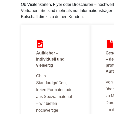
Ob Visitenkarten, Flyer oder Broschüren – hochwer
Vertrauen. Sie sind mehr als nur Informationsträger
Botschaft direkt zu deinen Kunden.
Aufkleber –
Ges
individuell und
– de
vielseitig
prof
Auftr
Ob in
Von 
Standardgrößen,
über
freien Formaten oder
zu 
aus Spezialmaterial
Durc
– wir bieten
– mi
hochwertige