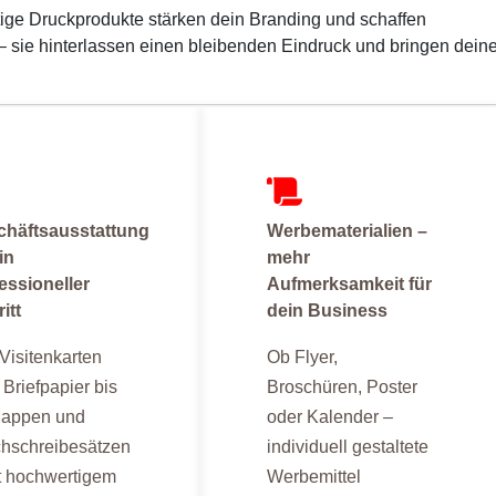
tige Druckprodukte stärken dein Branding und schaffen
 – sie hinterlassen einen bleibenden Eindruck und bringen dein
chäftsausstattung
Werbematerialien –
in
mehr
essioneller
Aufmerksamkeit für
itt
dein Business
Visitenkarten
Ob Flyer,
 Briefpapier bis
Broschüren, Poster
Mappen und
oder Kalender –
hschreibesätzen
individuell gestaltete
t hochwertigem
Werbemittel