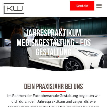
Kontakt
Maritime
Jahrespraktikum
Mediengestaltung - FOS
Gestaltung
Dein Praxisjahr bei uns
Im Rahmen der Fachoberschule Gestaltung begleiten wir
dich durch dein Jahrespraktikum und zeigen dir, wie
Mediengestaltung in der Praxis funktioniert. Von ersten