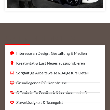
Was du mitbringen solltest
Interesse an Design, Gestaltung & Medien
Kreativität & Lust Neues auszuprobieren
Sorgfältige Arbeitsweise & Auge fürs Detail
Grundlegende PC-Kenntnisse
Offenheit für Feedback & Lernbereitschaft
Zuverlässigkeit & Teamgeist